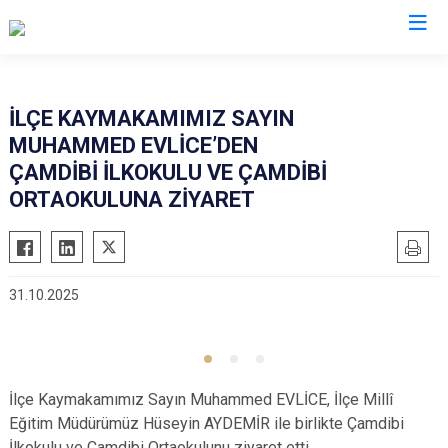
Balıkesir
İLÇE KAYMAKAMIMIZ SAYIN
MUHAMMED EVLİCE’DEN
Ayvalık
Havran
ÇAMDİBİ İLKOKULU VE ÇAMDİBİ
Balya
İvrindi
ORTAOKULUNA ZİYARET
Bandırma
Kepsut
Bigadiç
Manyas
Burhaniye
Marmara
31.10.2025
Dursunbey
Savaştepe
Edremit
Sındırgı
Erdek
Susurluk
İlçe Kaymakamımız Sayın Muhammed EVLİCE, İlçe Millî
Gömeç
Karesi
Eğitim Müdürümüz Hüseyin AYDEMİR ile birlikte Çamdibi
Gönen
Altıeylül
İlkokulu ve Çamdibi Ortaokulunu ziyaret etti.