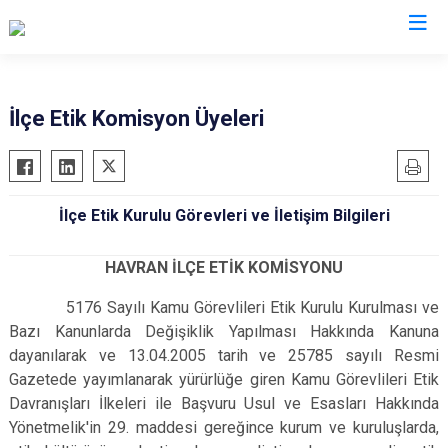
Balıkesir
İlçe Etik Komisyon Üyeleri
Ayvalık
Havran
Balya
İvrindi
İlçe Etik Kurulu Görevleri ve İletişim Bilgileri
Bandırma
Kepsut
Bigadiç
Manyas
HAVRAN İLÇE ETİK KOMİSYONU
Burhaniye
Marmara
5176 Sayılı Kamu Görevlileri Etik Kurulu Kurulması ve
Dursunbey
Savaştepe
Bazı Kanunlarda Değişiklik Yapılması Hakkında Kanuna
Edremit
Sındırgı
dayanılarak ve 13.04.2005 tarih ve 25785 sayılı Resmi
Erdek
Susurluk
Gazetede yayımlanarak yürürlüğe giren Kamu Görevlileri Etik
Davranışları İlkeleri ile Başvuru Usul ve Esasları Hakkında
Gömeç
Karesi
Yönetmelik'in 29. maddesi gereğince kurum ve kuruluşlarda,
Gönen
Altıeylül