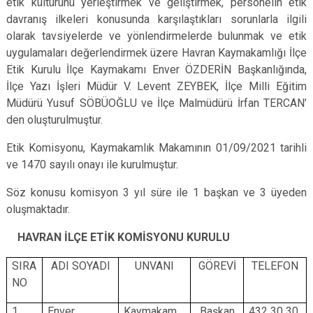
etik kültürünü yerleştirmek ve geliştirmek, personelin etik
davranış ilkeleri konusunda karşılaştıkları sorunlarla ilgili
olarak tavsiyelerde ve yönlendirmelerde bulunmak ve etik
uygulamaları değerlendirmek üzere Havran Kaymakamlığı İlçe
Etik Kurulu İlçe Kaymakamı Enver ÖZDERİN Başkanlığında,
İlçe Yazı İşleri Müdür V. Levent ZEYBEK, İlçe Milli Eğitim
Müdürü Yusuf SÖBÜOĞLU ve İlçe Malmüdürü İrfan TERCAN’
den oluşturulmuştur.
Etik Komisyonu, Kaymakamlık Makamının 01/09/2021 tarihli
ve 1470 sayılı onayı ile kurulmuştur.
Söz konusu komisyon 3 yıl süre ile 1 başkan ve 3 üyeden
oluşmaktadır.
HAVRAN İLÇE ETİK KOMİSYONU KURULU
SIRA
ADI SOYADI
UNVANI
GÖREVİ
TELEFON
NO
1
Enver
Kaymakam
Başkan
432 30 30