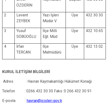
ÖZDERİN
2
Levent
Yazı İşleri
Üye
432 30 30
ZEYBEK
Müdür V.
3
Yusuf
İlçe Milli
Üye
432 10 65
SÖBÜOĞLU
Eğt. Müd
4
İrfan
İlçe
Üye
432 13 02
TERCAN
Malmüdürü
KURUL İLETİŞİM BİLGİLERİ
Adres : Havran Kaymakamlığı Hükümet Konağı
Telefon : 0266 432 30 30 Faks :0 266 432 30 91
E-posta :
havran@icisleri.gov.tr
.