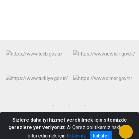
Sizlere daha iyi hizmet verebilmek için sitemizde
Yeni Mahalle Sakarya Cad. No:19 HAVRAN /BALIKESİR
çerezlere yer veriyoruz
🍪 Çerez politikamız hakkında
0266 432 30 30
bilgi edinmek için
tıklayınız
Kabul et